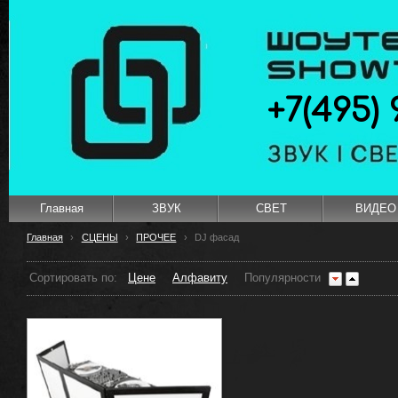
+7(495) 
Главная
ЗВУК
СВЕТ
ВИДЕО
Главная
›
СЦЕНЫ
›
ПРОЧЕЕ
›
DJ фасад
Сортировать по:
Цене
Алфавиту
Популярности