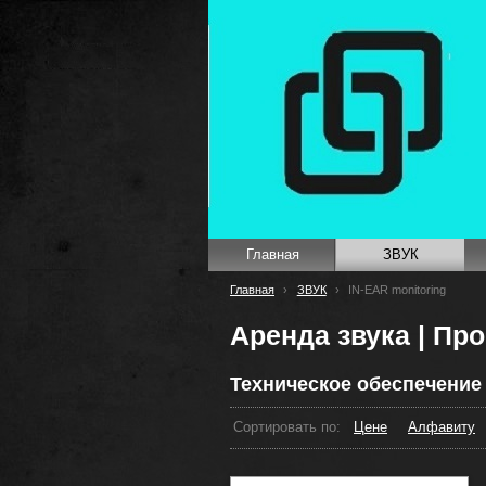
Главная
ЗВУК
Главная
›
ЗВУК
›
IN-EAR monitoring
Аренда звука | Про
Техническое обеспечение
Сортировать по:
Цене
Алфавиту